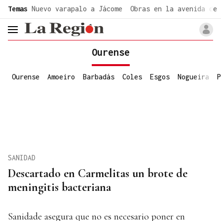
common.go-to-content
Temas
Nuevo varapalo a Jácome
Obras en la avenida de 
header.menu.open
Ourense
Ourense
Amoeiro
Barbadás
Coles
Esgos
Nogueira
P
SANIDAD
Descartado en Carmelitas un brote de
meningitis bacteriana
Sanidade asegura que no es necesario poner en