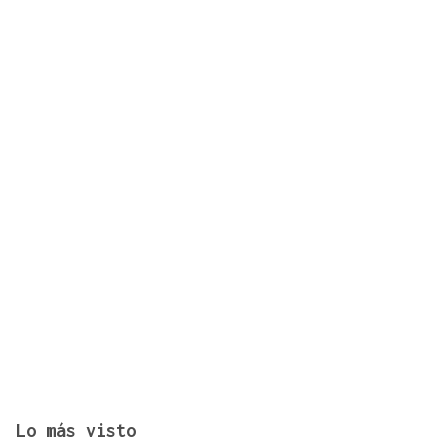
El Arenteiro salda la deuda con los jugadores un
día antes del final del plazo
Lo más visto