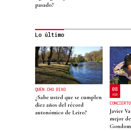
pasado?
Lo último
CANEDO
Un herido en la colisión
entre dos coches en la
entrada a las termas de
08
QUEN CHO DIXO
Outariz
AGO
¿Sabe usted que se cumplen
CONCIERTO
diez años del récord
Javier Va
autonómico de Leiro?
mejor de
Gondom