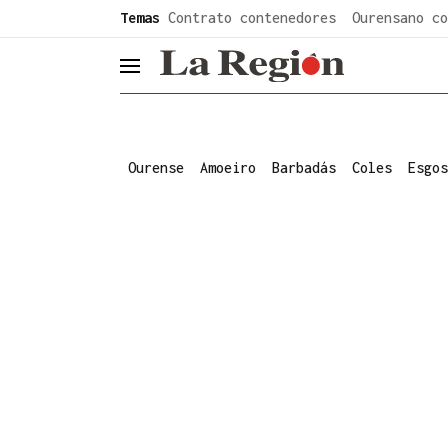
common.go-to-content
Temas
Contrato contenedores
Ourensano co
header.menu.open
Ourense
Amoeiro
Barbadás
Coles
Esgos