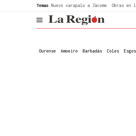
common.go-to-content
Temas
Nuevo varapalo a Jácome
Obras en l
header.menu.open
Ourense
Amoeiro
Barbadás
Coles
Esgos