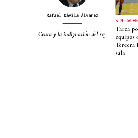
incendio forestal en una
cantera de Untes
Rafael Dávila Álvarez
SIN CALEN
Tarea po
Ceuta y la indignación del rey
equipos 
Tercera 
sala
Pilar Cernuda
CRÓNICA PERSONAL
El empeño del rey con Ceuta