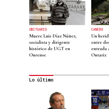
OBITUARIO
CANEDO
Muere Luis Díaz Núñez,
Un herido
socialista y dirigente
entre do
histórico de UGT en
entrada 
Ourense
Outariz
Lo último
CONATO EXTINGUIDO
Vídeo | Se desata un