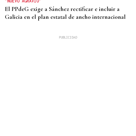
"NUEVO AGRAVIO"
El PPdeG exige a Sánchez rectificar e incluir a
Galicia en el plan estatal de ancho internacional
SIN PISTAS DEL COMPRADOR
Gastó un euro en la Bonoloto en Verín y se llevó
1,2 millones