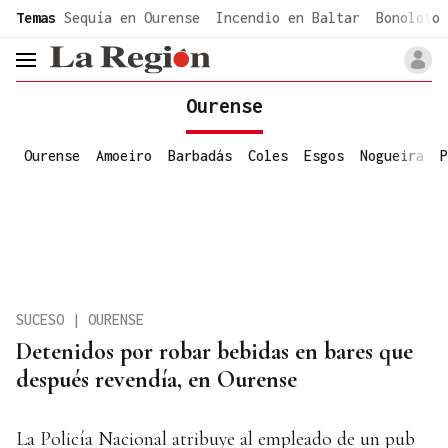
common.go-to-content
Temas
Sequía en Ourense
Incendio en Baltar
Bonoloto 
header.menu.open
Ourense
Ourense
Amoeiro
Barbadás
Coles
Esgos
Nogueira
P
SUCESO | OURENSE
Detenidos por robar bebidas en bares que
después revendía, en Ourense
La Policía Nacional atribuye al empleado de un pub