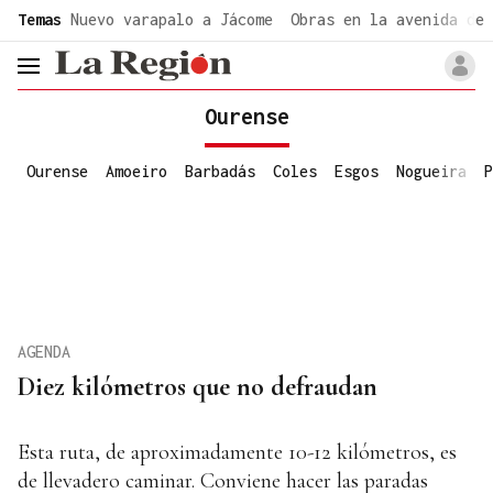
common.go-to-content
Temas
Nuevo varapalo a Jácome
Obras en la avenida de 
header.menu.open
Ourense
Ourense
Amoeiro
Barbadás
Coles
Esgos
Nogueira
P
AGENDA
Diez kilómetros que no defraudan
Esta ruta, de aproximadamente 10-12 kilómetros, es
de llevadero caminar. Conviene hacer las paradas