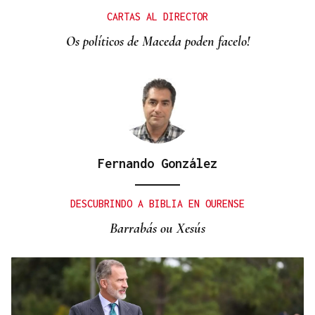
Vídeo | Se desata un incendio forestal en una
CARTAS AL DIRECTOR
cantera de Untes
Os políticos de Maceda poden facelo!
Fernando González
DESCUBRINDO A BIBLIA EN OURENSE
Barrabás ou Xesús