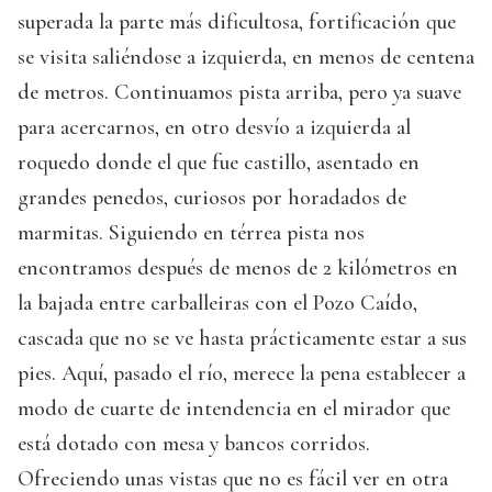
superada la parte más dificultosa, fortificación que
se visita saliéndose a izquierda, en menos de centena
de metros. Continuamos pista arriba, pero ya suave
para acercarnos, en otro desvío a izquierda al
roquedo donde el que fue castillo, asentado en
grandes penedos, curiosos por horadados de
marmitas. Siguiendo en térrea pista nos
encontramos después de menos de 2 kilómetros en
la bajada entre carballeiras con el Pozo Caído,
cascada que no se ve hasta prácticamente estar a sus
pies. Aquí, pasado el río, merece la pena establecer a
modo de cuarte de intendencia en el mirador que
está dotado con mesa y bancos corridos.
Ofreciendo unas vistas que no es fácil ver en otra