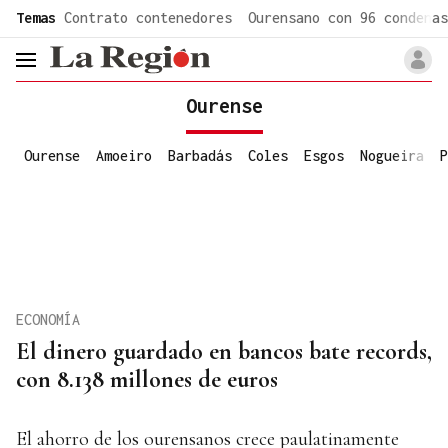
common.go-to-content
Temas
Contrato contenedores
Ourensano con 96 condenas
header.menu.open
Ourense
Ourense
Amoeiro
Barbadás
Coles
Esgos
Nogueira
P
ECONOMÍA
El dinero guardado en bancos bate records,
con 8.138 millones de euros
El ahorro de los ourensanos crece paulatinamente