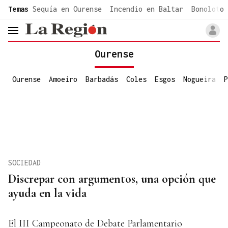
common.go-to-content
Temas
Sequía en Ourense
Incendio en Baltar
Bonoloto 
header.menu.open
Ourense
Ourense
Amoeiro
Barbadás
Coles
Esgos
Nogueira
P
SOCIEDAD
Discrepar con argumentos, una opción que
ayuda en la vida
El III Campeonato de Debate Parlamentario