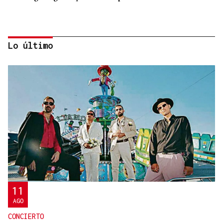
Lo último
HELICOPTERO MEDICALIZADO
Un motorista en estado grave tras una colisión en
Velle
11
AGO
CONCIERTO