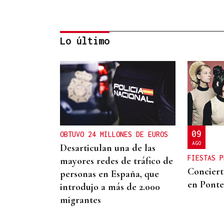
Lo último
CONATO EXTINGUIDO
Vídeo | Se desata un
incendio forestal en una
cantera de Untes
09
OBTUVO 24 MILLONES DE EUROS
AGO
Desarticulan una de las
FIESTAS P
mayores redes de tráfico de
Conciert
personas en España, que
en Ponte
introdujo a más de 2.000
migrantes