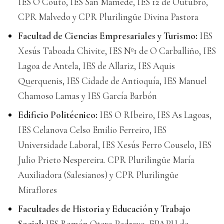
IES O Couto, IES San Mamede, IES 12 de Outubro,
CPR Malvedo y CPR Plurilingüe Divina Pastora
Facultad de Ciencias Empresariales y Turismo:
IES
Xesús Taboada Chivite, IES Nº1 de O Carballiño, IES
Lagoa de Antela, IES de Allariz, IES Aquis
Querquenis, IES Cidade de Antioquía, IES Manuel
Chamoso Lamas y IES García Barbón
Edificio Politécnico:
IES O RIbeiro, IES As Lagoas,
IES Celanova Celso Emilio Ferreiro, IES
Universidade Laboral, IES Xesús Ferro Couselo, IES
Julio Prieto Nespereira. CPR Plurilingüe María
Auxiliadora (Salesianos) y CPR Plurilingüe
Miraflores
Facultades de Historia y Educación y Trabajo
Social:
IES Ramón Otero Pedrayo, EPAPU de