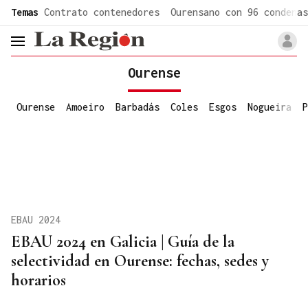
common.go-to-content
Temas
Contrato contenedores
Ourensano con 96 condenas
header.menu.open
Ourense
Ourense
Amoeiro
Barbadás
Coles
Esgos
Nogueira
P
EBAU 2024
EBAU 2024 en Galicia | Guía de la
selectividad en Ourense: fechas, sedes y
horarios