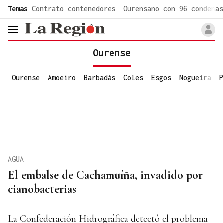
common.go-to-content
Temas
Contrato contenedores
Ourensano con 96 condenas
header.menu.open
Ourense
Ourense
Amoeiro
Barbadás
Coles
Esgos
Nogueira
P
AGUA
El embalse de Cachamuíña, invadido por
cianobacterias
La Confederación Hidrográfica detectó el problema