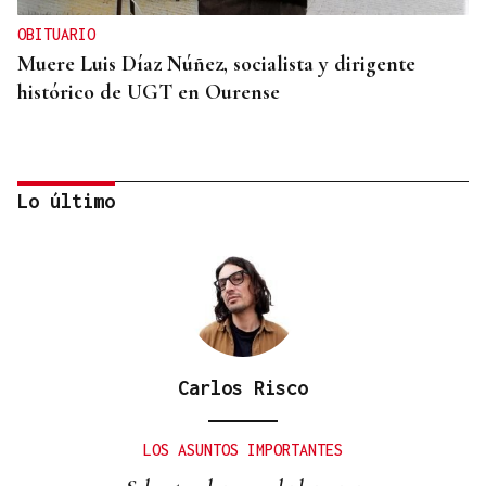
OBITUARIO
Muere Luis Díaz Núñez, socialista y dirigente
histórico de UGT en Ourense
Lo último
Carlos Risco
CANEDO
Un herido en la colisión entre dos coches en la
LOS ASUNTOS IMPORTANTES
entrada a las termas de Outariz