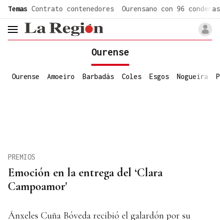
common.go-to-content
Temas
Contrato contenedores
Ourensano con 96 condenas
header.menu.open
Ourense
Ourense
Amoeiro
Barbadás
Coles
Esgos
Nogueira
P
PREMIOS
Emoción en la entrega del ‘Clara
Campoamor'
Ánxeles Cuña Bóveda recibió el galardón por su