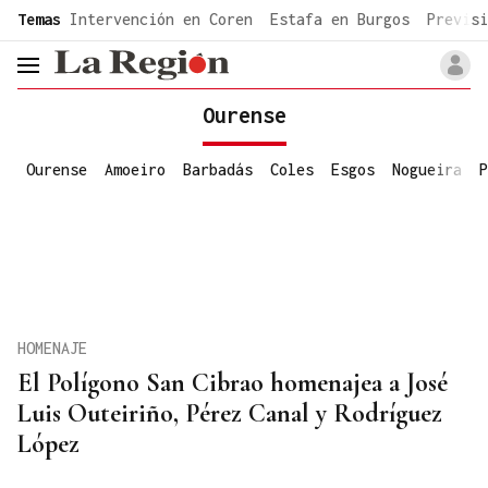
common.go-to-content
Temas
Intervención en Coren
Estafa en Burgos
Previsi
header.menu.open
Ourense
Ourense
Amoeiro
Barbadás
Coles
Esgos
Nogueira
P
HOMENAJE
El Polígono San Cibrao homenajea a José
Luis Outeiriño, Pérez Canal y Rodríguez
López