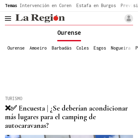
common.go-to-content
Temas
Intervención en Coren
Estafa en Burgos
Previsi
header.menu.open
Ourense
Ourense
Amoeiro
Barbadás
Coles
Esgos
Nogueira
P
TURISMO
❌✅ Encuesta | ¿Se deberían acondicionar
más lugares para el camping de
autocaravanas?