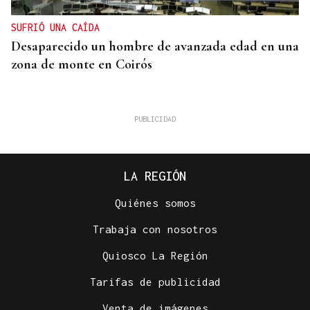
SUFRIÓ UNA CAÍDA
Desaparecido un hombre de avanzada edad en una
zona de monte en Coirós
LA REGIÓN
Quiénes somos
Trabaja con nosotros
Quiosco La Región
07
Tarifas de publicidad
AGO
CONCIERTO
Venta de imágenes