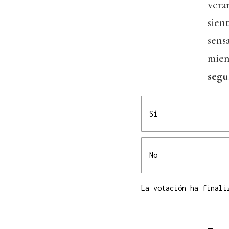
vera
sien
sens
mien
segu
Sí
No
La votación ha finali