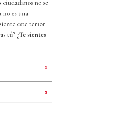
s ciudadanos no se
a no es una
 siente este temor
ras tú?
¿Te sientes
%
%