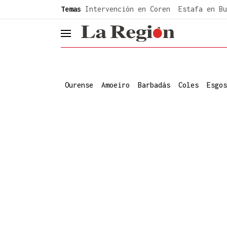
common.go-to-content
Temas
Intervención en Coren
Estafa en Bu
header.menu.open
Ourense
Amoeiro
Barbadás
Coles
Esgos