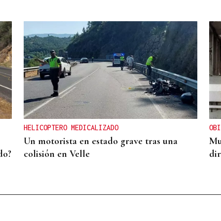
HELICOPTERO MEDICALIZADO
OBI
Un motorista en estado grave tras una
Mu
do?
colisión en Velle
di