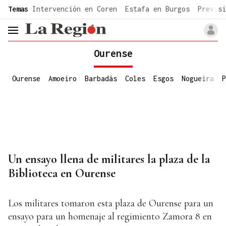
common.go-to-content
Temas
Intervención en Coren
Estafa en Burgos
Previsi
header.menu.open
Ourense
Ourense
Amoeiro
Barbadás
Coles
Esgos
Nogueira
P
Un ensayo llena de militares la plaza de la
Biblioteca en Ourense
Los militares tomaron esta plaza de Ourense para un
ensayo para un homenaje al regimiento Zamora 8 en