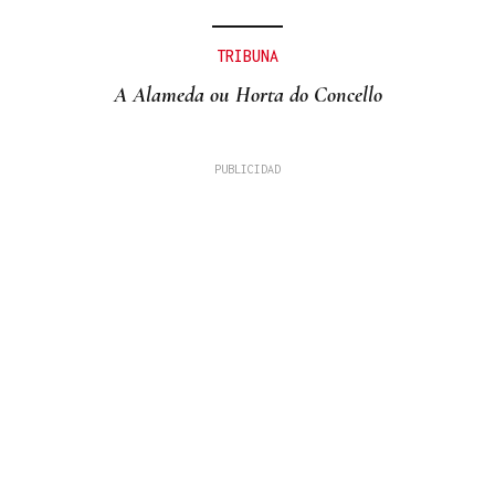
TRIBUNA
A Alameda ou Horta do Concello
COMPETICIÓN NACIONAL
Fin de semana completo para el piragüismo
ourensano