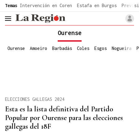
common.go-to-content
Temas
Intervención en Coren
Estafa en Burgos
Previsi
header.menu.open
Ourense
Ourense
Amoeiro
Barbadás
Coles
Esgos
Nogueira
P
ELECCIONES GALLEGAS 2024
Esta es la lista definitiva del Partido
Popular por Ourense para las elecciones
gallegas del 18F