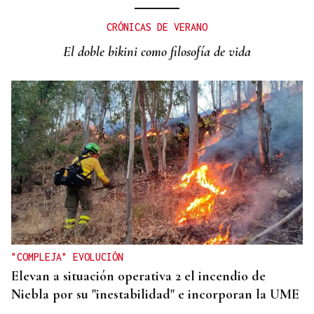
CANEDO
Un herido en la colisión entre dos coches en la
CRÓNICAS DE VERANO
entrada a las termas de Outariz
El doble bikini como filosofía de vida
"COMPLEJA" EVOLUCIÓN
Elevan a situación operativa 2 el incendio de
Niebla por su "inestabilidad" e incorporan la UME