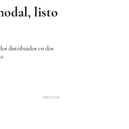
odal, listo
dos distribuidos en dos
io