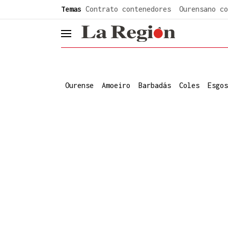
common.go-to-content
Temas
Contrato contenedores
Ourensano co
header.menu.open
Ourense
Amoeiro
Barbadás
Coles
Esgos