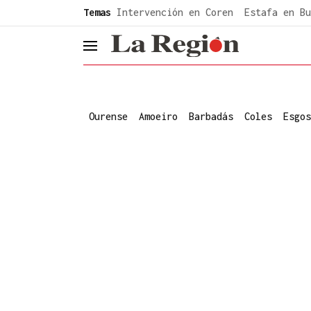
common.go-to-content
Temas
Intervención en Coren
Estafa en Bu
header.menu.open
Ourense
Amoeiro
Barbadás
Coles
Esgos