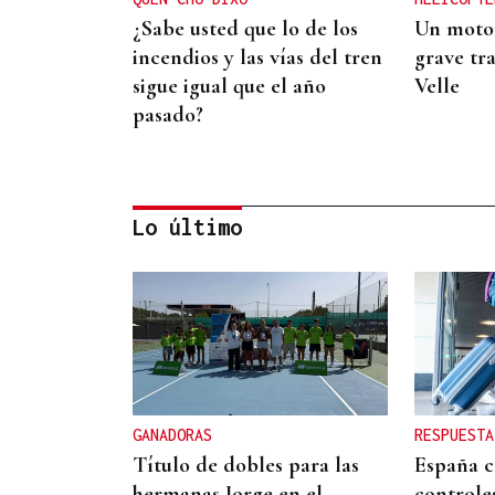
¿Sabe usted que lo de los
Un motor
incendios y las vías del tren
grave tra
sigue igual que el año
Velle
pasado?
Lo último
CANEDO
Un herido en la colisión
entre dos coches en la
entrada a las termas de
GANADORAS
RESPUESTA
Outariz
Título de dobles para las
España c
hermanas Jorge en el
controles