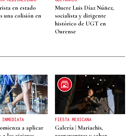
ista en estado
Muere Luis Díaz Núñez,
s una colisión en
socialista y dirigente
histórico de UGT en
Ourense
 INMEDIATA
FIESTA MEXICANA
omienza a aplicar
Galería | Mariachis,
 a los viajeros
reencuentros y sabor