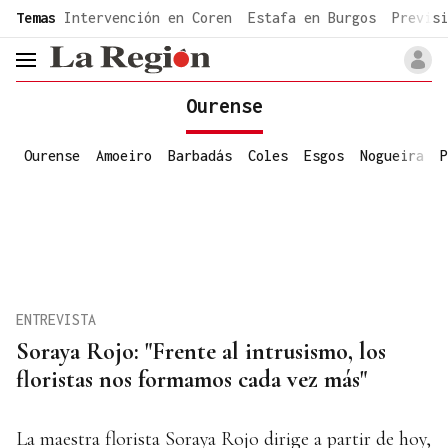
common.go-to-content
Temas
Intervención en Coren
Estafa en Burgos
Previsi
header.menu.open
Ourense
Ourense
Amoeiro
Barbadás
Coles
Esgos
Nogueira
P
ENTREVISTA
Soraya Rojo: "Frente al intrusismo, los
floristas nos formamos cada vez más"
La maestra florista Soraya Rojo dirige a partir de hoy,