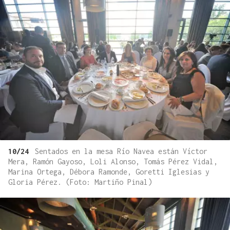
10/24
Sentados en la mesa Río Navea están Víctor
Mera, Ramón Gayoso, Loli Alonso, Tomás Pérez Vidal,
Marina Ortega, Débora Ramonde, Goretti Iglesias y
Gloria Pérez. (Foto: Martiño Pinal)