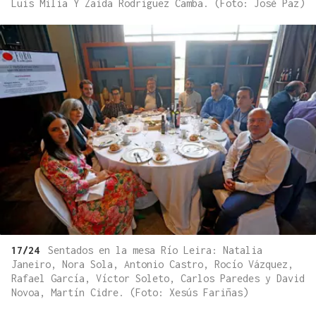
Luis Milia Y Zaida Rodríguez Camba. (Foto: José Paz)
17/24
Sentados en la mesa Río Leira: Natalia
Janeiro, Nora Sola, Antonio Castro, Rocío Vázquez,
Rafael García, Víctor Soleto, Carlos Paredes y David
Novoa, Martín Cidre. (Foto: Xesús Fariñas)