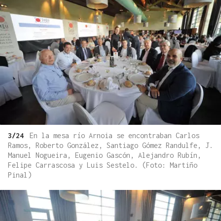
3/24
En la mesa río Arnoia se encontraban Carlos
Ramos, Roberto González, Santiago Gómez Randulfe, J.
Manuel Nogueira, Eugenio Gascón, Alejandro Rubín,
Felipe Carrascosa y Luis Sestelo. (Foto: Martiño
Pinal)