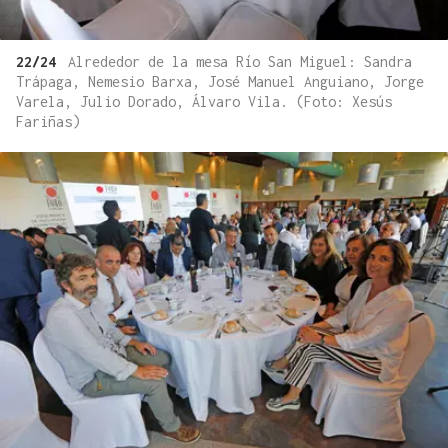
22/24
Alrededor de la mesa Río San Miguel: Sandra
Trápaga, Nemesio Barxa, José Manuel Anguiano, Jorge
Varela, Julio Dorado, Álvaro Vila. (Foto: Xesús
Fariñas)