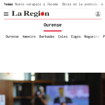
common.go-to-content
Temas
Nuevo varapalo a Jácome
Obras en la avenida de 
header.menu.open
Ourense
Ourense
Amoeiro
Barbadás
Coles
Esgos
Nogueira
P