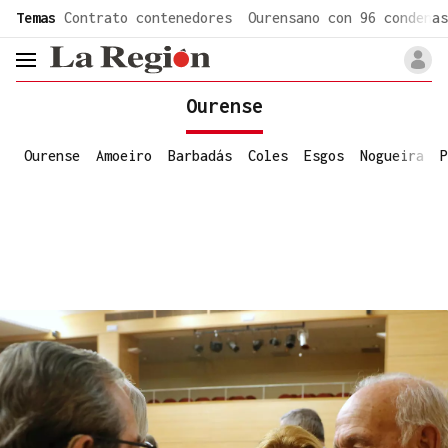
common.go-to-content
Temas
Contrato contenedores
Ourensano con 96 condenas
header.menu.open
Ourense
Ourense
Amoeiro
Barbadás
Coles
Esgos
Nogueira
P