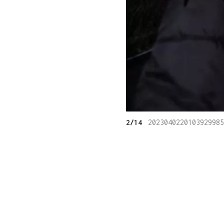
2/14
2023040220103929985