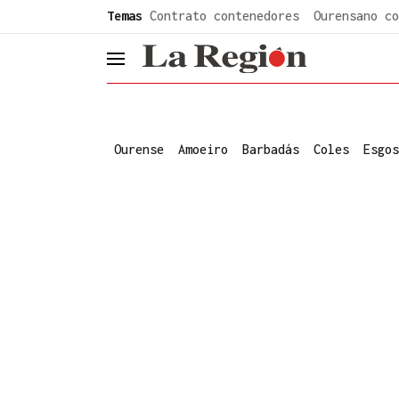
common.go-to-content
Temas
Contrato contenedores
Ourensano co
header.menu.open
Ourense
Amoeiro
Barbadás
Coles
Esgos