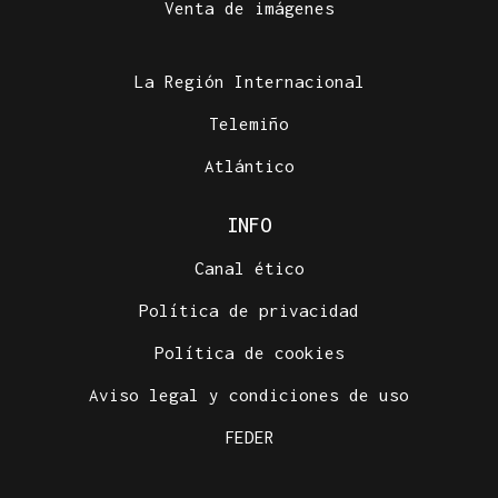
Venta de imágenes
Historia en 4 tiempos | Respeto para la única calle
sin coches
La Región Internacional
Telemiño
Atlántico
INFO
Canal ético
Política de privacidad
Política de cookies
Aviso legal y condiciones de uso
FEDER