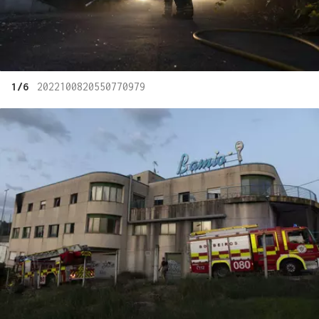
1/6
2022100820550770979