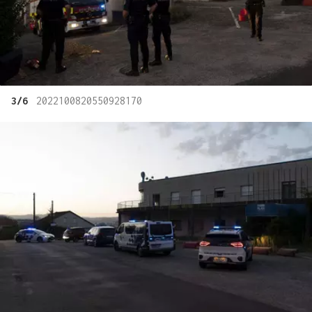
3/6
2022100820550928170