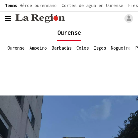
common.go-to-content
Temas
Héroe ourensano
Cortes de agua en Ourense
Pres
header.menu.open
Ourense
Ourense
Amoeiro
Barbadás
Coles
Esgos
Nogueira
P