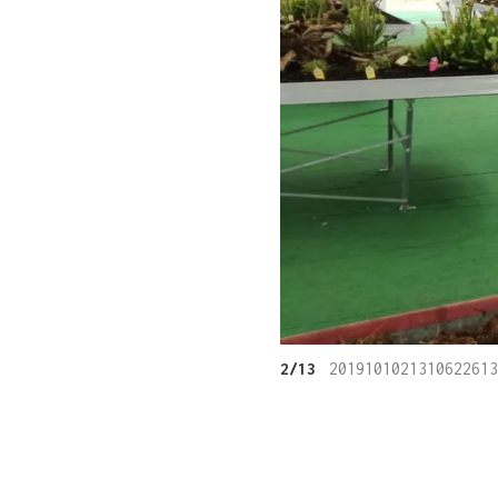
2/13
2019101021310622613