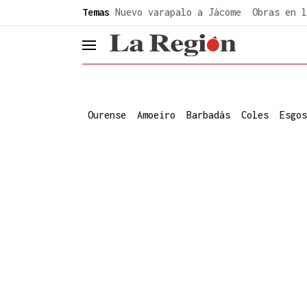
common.go-to-content
Temas
Nuevo varapalo a Jácome
Obras en l
header.menu.open
Ourense
Amoeiro
Barbadás
Coles
Esgos