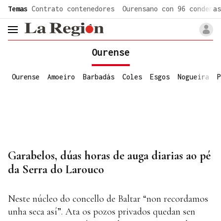
common.go-to-content
Temas
Contrato contenedores
Ourensano con 96 condenas
header.menu.open
Ourense
Ourense
Amoeiro
Barbadás
Coles
Esgos
Nogueira
P
Garabelos, dúas horas de auga diarias ao pé
da Serra do Larouco
Neste núcleo do concello de Baltar “non recordamos
unha seca así”. Ata os pozos privados quedan sen