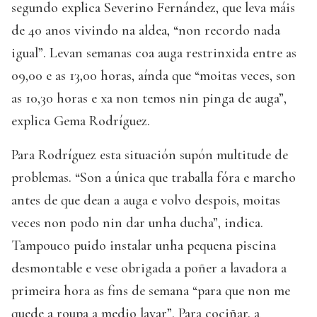
segundo explica Severino Fernández, que leva máis
de 40 anos vivindo na aldea, “non recordo nada
igual”. Levan semanas coa auga restrinxida entre as
09,00 e as 13,00 horas, aínda que “moitas veces, son
as 10,30 horas e xa non temos nin pinga de auga”,
explica Gema Rodríguez.
Para Rodríguez esta situación supón multitude de
problemas. “Son a única que traballa fóra e marcho
antes de que dean a auga e volvo despois, moitas
veces non podo nin dar unha ducha”, indica.
Tampouco puido instalar unha pequena piscina
desmontable e vese obrigada a poñer a lavadora a
primeira hora as fins de semana “para que non me
quede a roupa a medio lavar”. Para cociñar, a