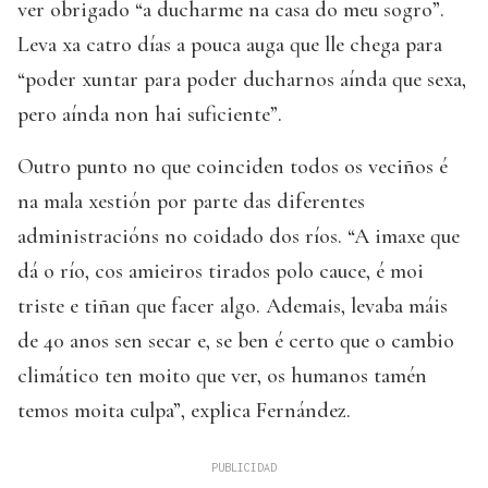
ver obrigado “a ducharme na casa do meu sogro”.
Leva xa catro días a pouca auga que lle chega para
“poder xuntar para poder ducharnos aínda que sexa,
pero aínda non hai suficiente”.
Outro punto no que coinciden todos os veciños é
na mala xestión por parte das diferentes
administracións no coidado dos ríos. “A imaxe que
dá o río, cos amieiros tirados polo cauce, é moi
triste e tiñan que facer algo. Ademais, levaba máis
de 40 anos sen secar e, se ben é certo que o cambio
climático ten moito que ver, os humanos tamén
temos moita culpa”, explica Fernández.