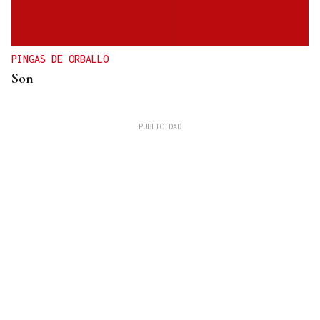
PINGAS DE ORBALLO
Son
José Manuel Torralba
La tortilla de patatas perfecta