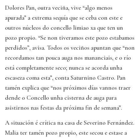
Dolores Pan, outra veciña, vive “algo menos
apurada” a extrema sequía que se ceba con este e
outros núcleos do concello limiao xa que ten un
pozo propio. “Se non tiveramos este pozo estabamos
perdidos”, avisa. Todos os veciños apuntan que “non
recordamos tan pouca auga nos mananciais, e o río
está completamente seco; nunca se acorda unha
escaseza coma esta”, conta Saturnino Castro. Pan
tamén explica que “nos próximos días vannos traer
dende o Concello unha cisterna de auga para
asistirnos nas festas da próxima fin de semana”.
A situación é crítica na casa de Severino Fernández.
Malia ter tamén pozo propio, este secou e estase a