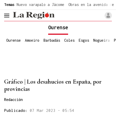
common.go-to-content
Temas
Nuevo varapalo a Jácome
Obras en la avenida de 
header.menu.open
Ourense
Ourense
Amoeiro
Barbadás
Coles
Esgos
Nogueira
P
Gráfico | Los desahucios en España, por
provincias
Redacción
Publicado:
07 Mar 2023 - 05:54