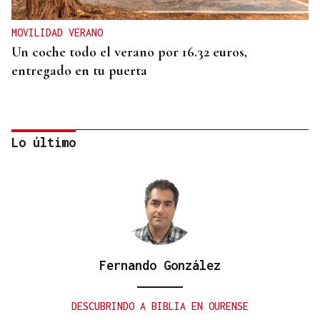
MOVILIDAD VERANO
Un coche todo el verano por 16.32 euros,
entregado en tu puerta
Lo último
Fernando González
CONATO EXTINGUIDO
Vídeo | Se desata un incendio forestal en una
DESCUBRINDO A BIBLIA EN OURENSE
cantera de Untes