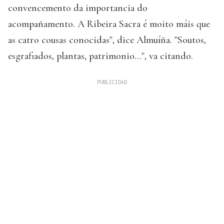
convencemento da importancia do
acompañamento. A Ribeira Sacra é moito máis que
as catro cousas conocidas", dice Almuíña. "Soutos,
esgrafiados, plantas, patrimonio...", va citando.