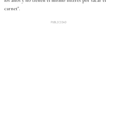
los años y no tienen el mismo interés por sacar el
carnet".