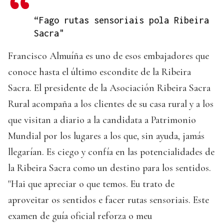
“Fago rutas sensoriais pola Ribeira
Sacra"
Francisco Almuíña es uno de esos embajadores que
conoce hasta el último escondite de la Ribeira
Sacra. El presidente de la Asociación Ribeira Sacra
Rural acompaña a los clientes de su casa rural y a los
que visitan a diario a la candidata a Patrimonio
Mundial por los lugares a los que, sin ayuda, jamás
llegarían. Es ciego y confía en las potencialidades de
la Ribeira Sacra como un destino para los sentidos.
"Hai que apreciar o que temos. Eu trato de
aproveitar os sentidos e facer rutas sensoriais. Este
examen de guía oficial reforza o meu