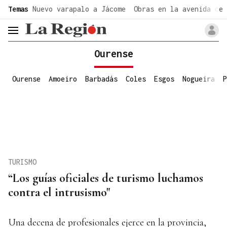
common.go-to-content
Temas
Nuevo varapalo a Jácome
Obras en la avenida de 
header.menu.open
Ourense
Ourense
Amoeiro
Barbadás
Coles
Esgos
Nogueira
P
TURISMO
“Los guías oficiales de turismo luchamos
contra el intrusismo"
Una decena de profesionales ejerce en la provincia,