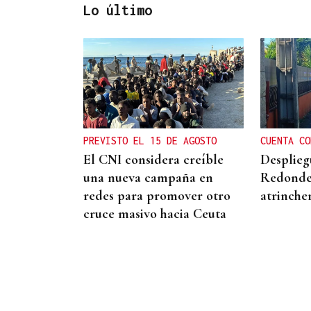
Lo último
ENTREVISTA
Jorge Vázquez: "Nuestro
objetivo a 2028 es crecer
creando valor para el
PREVISTO EL 15 DE AGOSTO
CUENTA CO
accionista y para el equipo
El CNI considera creíble
Desplieg
que lo hace posible"
una nueva campaña en
Redonde
redes para promover otro
atrinche
cruce masivo hacia Ceuta