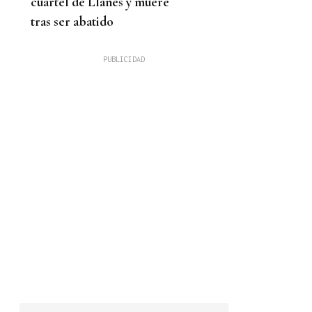
cuartel de Llanes y muere
tras ser abatido