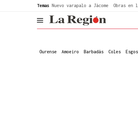
common.go-to-content
Temas
Nuevo varapalo a Jácome
Obras en l
header.menu.open
Ourense
Amoeiro
Barbadás
Coles
Esgos