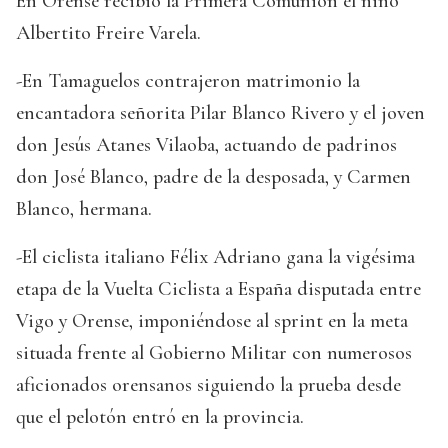
En Orense recibió la Primera Comunión el niño
Albertito Freire Varela.
-En Tamaguelos contrajeron matrimonio la
encantadora señorita Pilar Blanco Rivero y el joven
don Jesús Atanes Vilaoba, actuando de padrinos
don José Blanco, padre de la desposada, y Carmen
Blanco, hermana.
-El ciclista italiano Félix Adriano gana la vigésima
etapa de la Vuelta Ciclista a España disputada entre
Vigo y Orense, imponiéndose al sprint en la meta
situada frente al Gobierno Militar con numerosos
aficionados orensanos siguiendo la prueba desde
que el pelotón entró en la provincia.