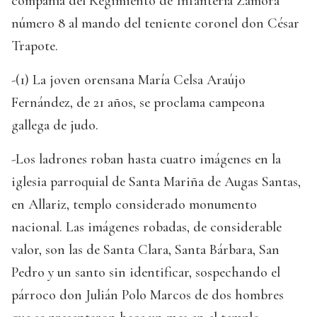
compañía del Regimiento de Infantería Zamora
número 8 al mando del teniente coronel don César
Trapote.
-(1) La joven orensana María Celsa Araújo
Fernández, de 21 años, se proclama campeona
gallega de judo.
-Los ladrones roban hasta cuatro imágenes en la
iglesia parroquial de Santa Mariña de Augas Santas,
en Allariz, templo considerado monumento
nacional. Las imágenes robadas, de considerable
valor, son las de Santa Clara, Santa Bárbara, San
Pedro y un santo sin identificar, sospechando el
párroco don Julián Polo Marcos de dos hombres