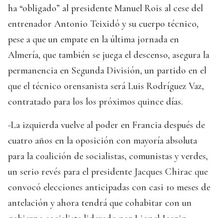
ha “obligado” al presidente Manuel Rois al cese del
entrenador Antonio Teixidó y su cuerpo técnico,
pese a que un empate en la última jornada en
Almería, que también se juega el descenso, asegura la
permanencia en Segunda División, un partido en el
que el técnico orensanista será Luis Rodríguez Vaz,
contratado para los los próximos quince días.
-La izquierda vuelve al poder en Francia después de
cuatro años en la oposición con mayoría absoluta
para la coalición de socialistas, comunistas y verdes,
un serio revés para el presidente Jacques Chirac que
convocó elecciones anticipadas con casi 10 meses de
antelación y ahora tendrá que cohabitar con un