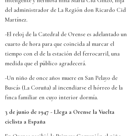
inteligente y hermosa niña María Cid Ginzo, hija
del administrador de La Región don Ricardo Cid
Martínez.
-El reloj de la Catedral de Orense es adelantado un
cuarto de hora para que coincida al marcar el
tiempo con el de la estación del ferrocarril, una
medida que el público agradecerá.
-Un niño de once años muere en San Pelayo de
Buscás (La Coruña) al incendiarse el hórreo de la
finca familiar en cuyo interior dormía.
3 de junio de 1947 - Llega a Orense la Vuelta
ciclista a España