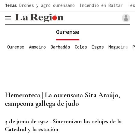
common.go-to-content
Temas
Drones y agro ourensano
Incendio en Baltar
Fes
header.menu.open
Ourense
Ourense
Amoeiro
Barbadás
Coles
Esgos
Nogueira
P
Hemeroteca | La ourensana Sita Araújo,
campeona gallega de judo
3 de junio de 1922 - Sincronizan los relojes de la
Catedral y la estación