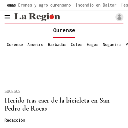
common.go-to-content
Temas
Drones y agro ourensano
Incendio en Baltar
Fes
header.menu.open
Ourense
Ourense
Amoeiro
Barbadás
Coles
Esgos
Nogueira
P
SUCESOS
Herido tras caer de la bicicleta en San
Pedro de Rocas
Redacción