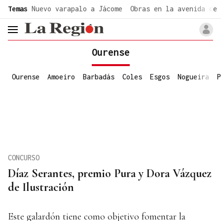
common.go-to-content
Temas
Nuevo varapalo a Jácome
Obras en la avenida de 
header.menu.open
Ourense
Ourense
Amoeiro
Barbadás
Coles
Esgos
Nogueira
P
CONCURSO
Díaz Serantes, premio Pura y Dora Vázquez
de Ilustración
Este galardón tiene como objetivo fomentar la