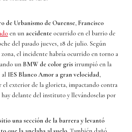
iro de Urbanismo de Ourense
,
Francisco
ado
en un
accidente
ocurrido en el barrio de
che del pasado jueves, 18 de julio. Según
a zona, el incidente habría ocurrido en torno a
 cuando un
BMW de color gris
irrumpió en la
 al
IES Blanco Amor
a gran velocidad
,
r el exterior de la glorieta, impactando contra
hay delante del instituto y llevándoselas por
sitio una sección de la barrera y levantó
o que la anclaba al suelo
. También dañó