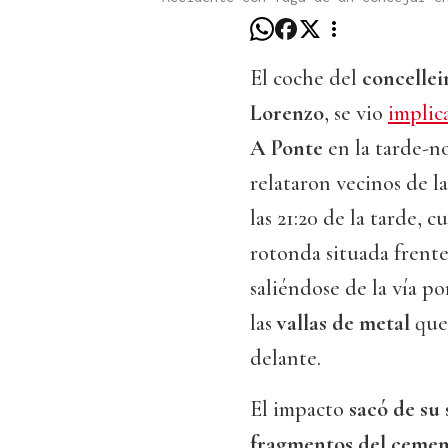
El coche del
concelle
Lorenzo
, se vio
implic
A Ponte
en la tarde-no
relataron vecinos de l
las 21:20 de la tarde,
rotonda situada frente
saliéndose de la vía po
las
vallas de metal
que 
delante.
El impacto
sacó de su 
fragmentos del cement