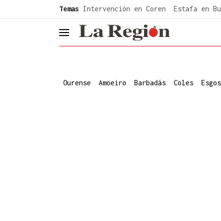
common.go-to-content
Temas
Intervención en Coren
Estafa en Bu
header.menu.open
Ourense
Amoeiro
Barbadás
Coles
Esgos