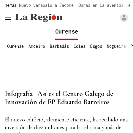
common.go-to-content
Temas
Nuevo varapalo a Jácome
Obras en la avenida de 
header.menu.open
Ourense
Ourense
Amoeiro
Barbadás
Coles
Esgos
Nogueira
P
Infografía | Así es el Centro Galego de
Innovación de FP Eduardo Barreiros
El nuevo edificio, altamente eficiente, ha recibido una
inversión de diez millones para la reforma y más de