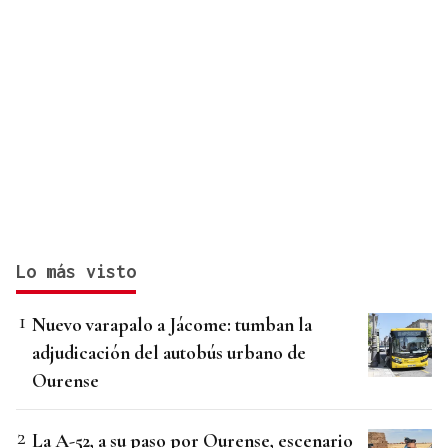
Lo más visto
Nuevo varapalo a Jácome: tumban la
adjudicación del autobús urbano de
Ourense
La A-52, a su paso por Ourense, escenario