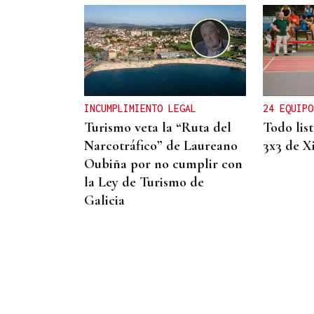
CANEDO
Un herido en la colisión
entre dos coches en la
entrada a las termas de
INCUMPLIMIENTO LEGAL
24 EQUIPO
Outariz
Turismo veta la “Ruta del
Todo lis
Narcotráfico” de Laureano
3x3 de X
Oubiña por no cumplir con
la Ley de Turismo de
Galicia