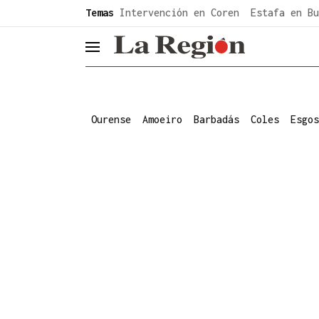
common.go-to-content
Temas
Intervención en Coren
Estafa en Bu
header.menu.open
Ourense
Amoeiro
Barbadás
Coles
Esgos