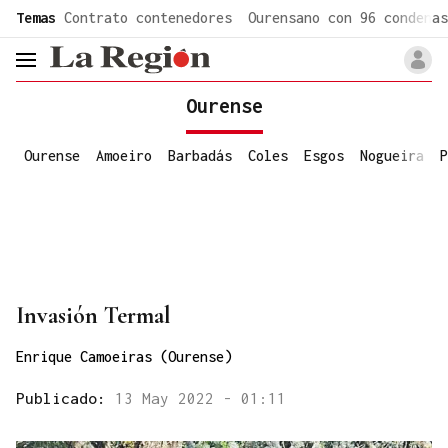
common.go-to-content
Temas
Contrato contenedores
Ourensano con 96 condenas
header.menu.open
Ourense
Ourense
Amoeiro
Barbadás
Coles
Esgos
Nogueira
P
Invasión Termal
Enrique Camoeiras (Ourense)
Publicado:
13 May 2022 - 01:11