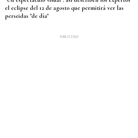
el eclipse del 12 de agosto que permitirá ver las
perseidas "de día"
SEIS AÑOS VISITANDO VIANA
Ana Hornos, turista madrileña: "Madrid es para
vivir, pero Viana do Bolo es perfecto para
desconectar de la ciudad"