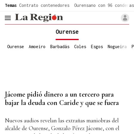
common.go-to-content
Temas
Contrato contenedores
Ourensano con 96 condenas
header.menu.open
Ourense
Ourense
Amoeiro
Barbadás
Coles
Esgos
Nogueira
P
Jácome pidió dinero a un tercero para
bajar la deuda con Caride y que se fuera
Nuevos audios revelan las extrañas maniobras del
alcalde de Ourense, Gonzalo Pérez Jácome, con el