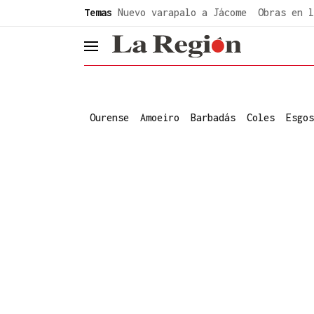
common.go-to-content
Temas
Nuevo varapalo a Jácome
Obras en l
header.menu.open
Ourense
Amoeiro
Barbadás
Coles
Esgos