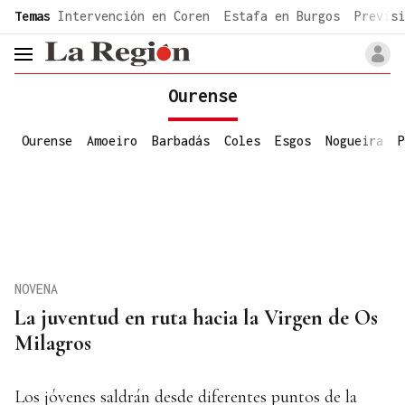
common.go-to-content
Temas
Intervención en Coren
Estafa en Burgos
Previsi
header.menu.open
Ourense
Ourense
Amoeiro
Barbadás
Coles
Esgos
Nogueira
P
NOVENA
La juventud en ruta hacia la Virgen de Os
Milagros
Los jóvenes saldrán desde diferentes puntos de la