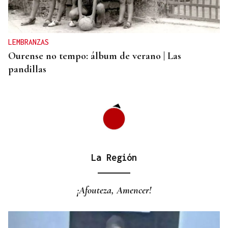
Un herido en la colisión entre dos coches en la
entrada a las termas de Outariz
LEMBRANZAS
Ourense no tempo: álbum de verano | Las
pandillas
La Región
¡Afouteza, Amencer!