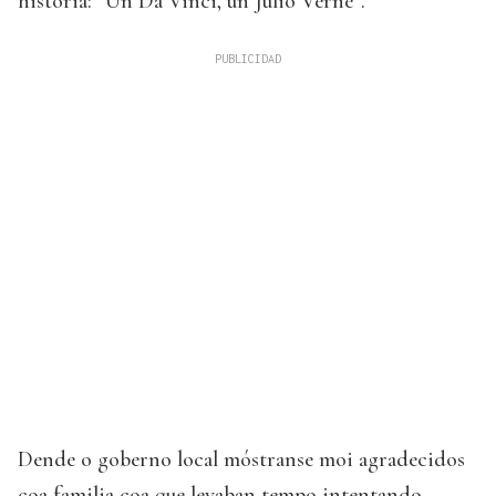
historia: “Un Da Vinci, un Julio Verne”.
Dende o goberno local móstranse moi agradecidos
coa familia coa que levaban tempo intentando