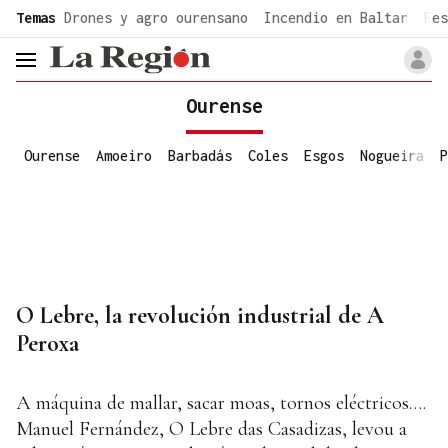
common.go-to-content
Temas
Drones y agro ourensano
Incendio en Baltar
Fes
header.menu.open
Ourense
Ourense
Amoeiro
Barbadás
Coles
Esgos
Nogueira
P
O Lebre, la revolución industrial de A
Peroxa
A máquina de mallar, sacar moas, tornos eléctricos….
Manuel Fernández, O Lebre das Casadizas, levou a