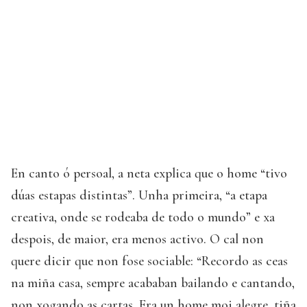
En canto ó persoal, a neta explica que o home “tivo
dúas estapas distintas”. Unha primeira, “a etapa
creativa, onde se rodeaba de todo o mundo” e xa
despois, de maior, era menos activo. O cal non
quere dicir que non fose sociable: “Recordo as ceas
na miña casa, sempre acababan bailando e cantando,
non xogando as cartas. Era un home moi alegre, tiña