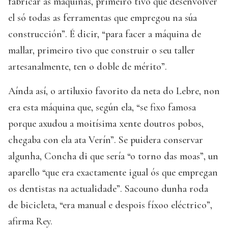
fabricar as máquinas, primeiro tivo que desenvolver
el só todas as ferramentas que empregou na súa
construcción”. É dicir, “para facer a máquina de
mallar, primeiro tivo que construir o seu taller
artesanalmente, ten o doble de mérito”.
Aínda así, o artiluxio favorito da neta do Lebre, non
era esta máquina que, según ela, “se fixo famosa
porque axudou a moitísima xente doutros pobos,
chegaba con ela ata Verín”. Se puidera conservar
algunha, Concha di que sería “o torno das moas”, un
aparello “que era exactamente igual ós que empregan
os dentistas na actualidade”. Sacouno dunha roda
de bicicleta, “era manual e despois fíxoo eléctrico”,
afirma Rey.