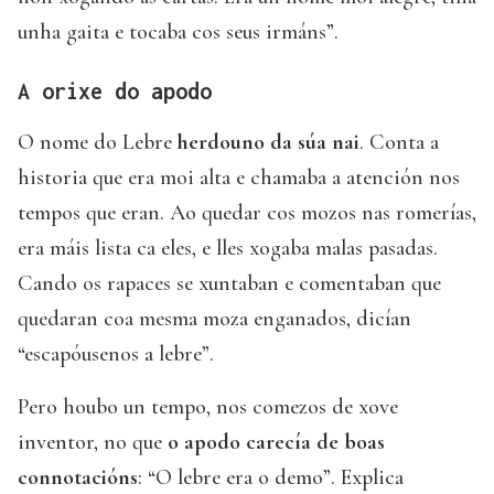
unha gaita e tocaba cos seus irmáns”.
A orixe do apodo
O nome do Lebre
herdouno da súa nai
. Conta a
historia que era moi alta e chamaba a atención nos
tempos que eran. Ao quedar cos mozos nas romerías,
era máis lista ca eles, e lles xogaba malas pasadas.
Cando os rapaces se xuntaban e comentaban que
quedaran coa mesma moza enganados, dicían
“escapóusenos a lebre”.
Pero houbo un tempo, nos comezos de xove
inventor, no que
o apodo carecía de boas
connotacións
: “O lebre era o demo”. Explica