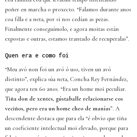
poñer en marcha o proxecto. “Falamos durante anos
coa filla e a neta, por si nos cedían as pezas.
Finalmente conseguímolo, e agora moitas están
expostas e outras, estamos trantado de recuperalas”.
Quen era e como foi
“Meu avó non foi un avó ó uso, tiven un avó
distinto”, explica súa neta, Concha Rey Fernández,
que agora ten 60 anos. “Era un home moi peculiar.
Tiña don de xentes, gústaballe relacionarse cos
veciños, pero era un home cheo de manías
”. A
descendente destaca que para ela “é obvio que tiña
un coeficiente intelectual moi elevado, porque para