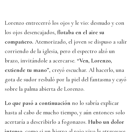
Lorenzo entrecerró los ojos y le vio: desnudo y con
los ojos desencajados,
flotaba en el aire su
compañero.
Atemorizado, el joven se dispuso a salir
corriendo de la iglesia, pero el espectro alzó un
brazo, invitándole a acercarse.
“Ven, Lorenzo,
extiende tu mano”,
creyó escuchar. Al hacerlo, una
gota de sudor resbaló por la piel del fantasma y cayó
sobre la palma abierta de Lorenzo.
Lo que pasó a continuación
no lo sabría explicar
hasta al cabo de mucho tiempo, y aún entonces solo
acertaría a describirlo a fogonazos.
Hubo un dolor
intenso,
como si un hierro al rojo vivo le atravesase