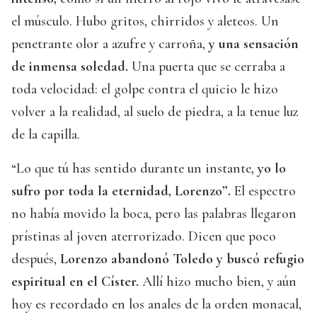
el músculo. Hubo gritos, chirridos y aleteos. Un
penetrante olor a azufre y carroña,
y una sensación
de inmensa soledad.
Una puerta que se cerraba a
toda velocidad: el golpe contra el quicio le hizo
volver a la realidad, al suelo de piedra, a la tenue luz
de la capilla.
“Lo que tú has sentido durante un instante,
yo lo
sufro por toda la eternidad, Lorenzo”.
El espectro
no había movido la boca, pero las palabras llegaron
prístinas al joven aterrorizado. Dicen que poco
después,
Lorenzo abandonó Toledo y buscó refugio
espiritual en el Císter.
Allí hizo mucho bien, y aún
hoy es recordado en los anales de la orden monacal,