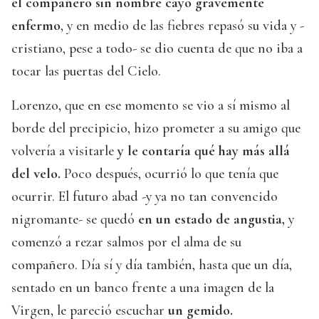
el compañero sin nombre cayó gravemente
enfermo
, y en medio de las fiebres repasó su vida y -
cristiano, pese a todo- se dio cuenta de que no iba a
tocar las puertas del Cielo.
Lorenzo, que en ese momento se vio a sí mismo al
borde del precipicio, hizo prometer a su amigo que
volvería a visitarle
y le contaría qué hay más allá
del velo.
Poco después, ocurrió lo que tenía que
ocurrir. El futuro abad -y ya no tan convencido
nigromante- se quedó
en un estado de angustia,
y
comenzó a rezar salmos por el alma de su
compañero. Día sí y día también, hasta que un día,
sentado en un banco frente a una imagen de la
Virgen, le pareció escuchar
un gemido.