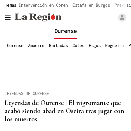
common.go-to-content
Temas
Intervención en Coren
Estafa en Burgos
Previsi
header.menu.open
Ourense
Ourense
Amoeiro
Barbadás
Coles
Esgos
Nogueira
P
LEYENDAS DE OURENSE
Leyendas de Ourense | El nigromante que
acabó siendo abad en Oseira tras jugar con
los muertos