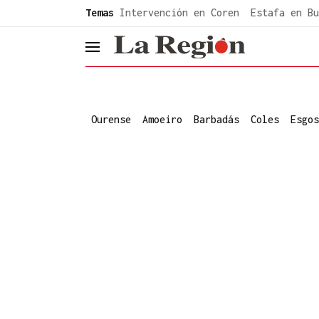
common.go-to-content
Temas
Intervención en Coren
Estafa en Bu
header.menu.open
Ourense
Amoeiro
Barbadás
Coles
Esgos