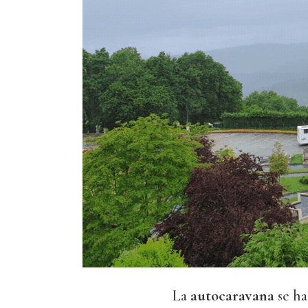
La
autocaravana
se h