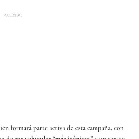
én formará parte activa de esta campaña, con
o de sus vehículos “más icónicos”
y un sorteo