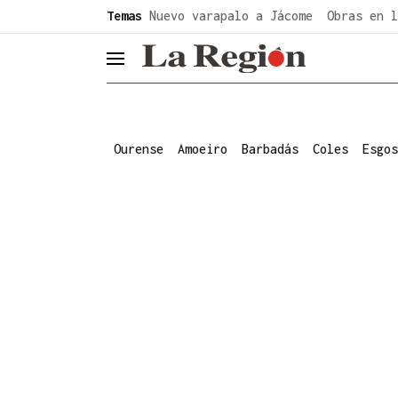
common.go-to-content
Temas
Nuevo varapalo a Jácome
Obras en l
header.menu.open
Ourense
Amoeiro
Barbadás
Coles
Esgos