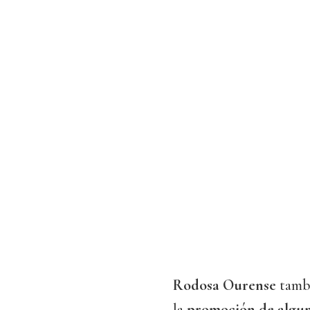
Rodosa Ourense
tambi
la
promoción de algun