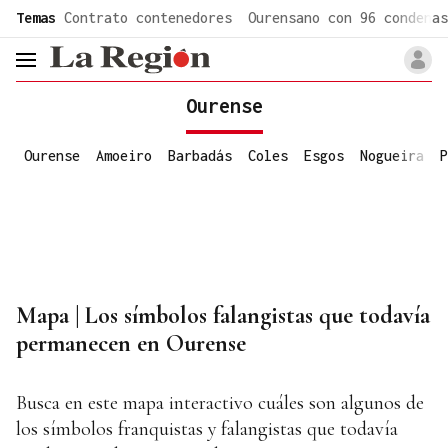
common.go-to-content
Temas
Contrato contenedores
Ourensano con 96 condenas
header.menu.open
Ourense
Ourense
Amoeiro
Barbadás
Coles
Esgos
Nogueira
P
Mapa | Los símbolos falangistas que todavía
permanecen en Ourense
Busca en este mapa interactivo cuáles son algunos de
los símbolos franquistas y falangistas que todavía