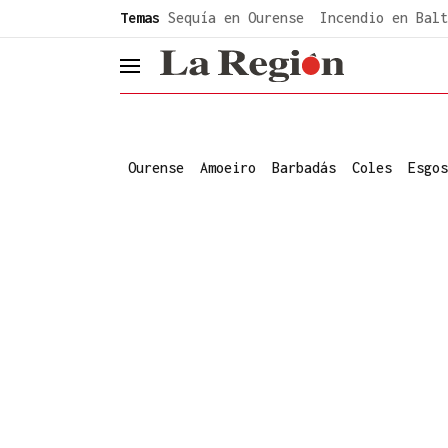
common.go-to-content
Temas
Sequía en Ourense
Incendio en Balt
header.menu.open
Ourense
Amoeiro
Barbadás
Coles
Esgos