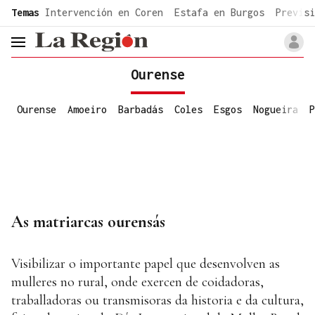
common.go-to-content
Temas
Intervención en Coren
Estafa en Burgos
Previsi
header.menu.open
Ourense
Ourense
Amoeiro
Barbadás
Coles
Esgos
Nogueira
P
As matriarcas ourensás
Visibilizar o importante papel que desenvolven as
mulleres no rural, onde exercen de coidadoras,
traballadoras ou transmisoras da historia e da cultura,