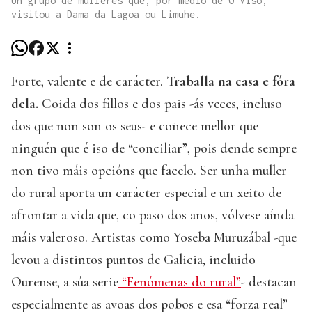
Un grupo de mulleres que, por medio de O Viso,
visitou a Dama da Lagoa ou Limuhe.
Forte, valente e de carácter.
Traballa na casa e fóra
dela.
Coida dos fillos e dos pais -ás veces, incluso
dos que non son os seus- e coñece mellor que
ninguén que é iso de “conciliar”, pois dende sempre
non tivo máis opcións que facelo. Ser unha muller
do rural aporta un carácter especial e un xeito de
afrontar a vida que, co paso dos anos, vólvese aínda
máis valeroso. Artistas como Yoseba Muruzábal -que
levou a distintos puntos de Galicia, incluido
Ourense, a súa serie
“Fenómenas do rural”
- destacan
especialmente as avoas dos pobos e esa “forza real”