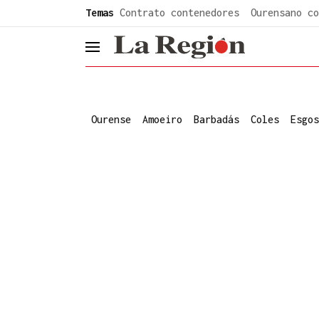
common.go-to-content
Temas
Contrato contenedores
Ourensano co
header.menu.open
Ourense
Amoeiro
Barbadás
Coles
Esgos