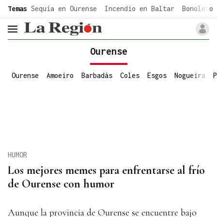
common.go-to-content
Temas
Sequía en Ourense
Incendio en Baltar
Bonoloto 
header.menu.open
Ourense
Ourense
Amoeiro
Barbadás
Coles
Esgos
Nogueira
P
HUMOR
Los mejores memes para enfrentarse al frío
de Ourense con humor
Aunque la provincia de Ourense se encuentre bajo