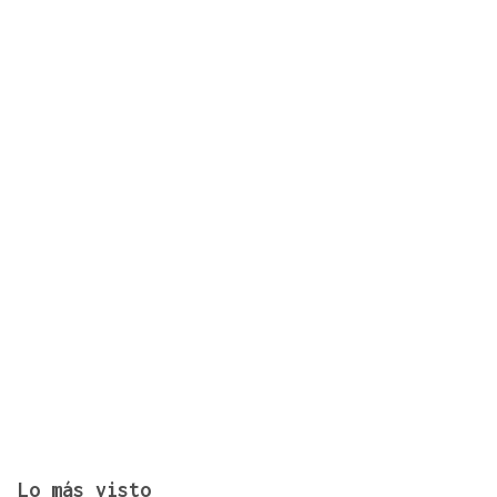
El ejercicio a mediana edad retrasa el deterioro
cognitivo
Lo más visto