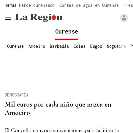
common.go-to-content
Temas
Héroe ourensano
Cortes de agua en Ourense
Pres
header.menu.open
Ourense
Ourense
Amoeiro
Barbadás
Coles
Esgos
Nogueira
P
DEMOGRAFÍA
Mil euros por cada niño que nazca en
Amoeiro
El Concello convoca subvenciones para facilitar la