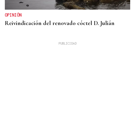
OPINIÓN
Reivindicación del renovado cóctel D. Julián
GUERRA DE UCRANIA
Rusia cifra en 640 los civiles muertos durante la
incursión ucraniana en Kursk