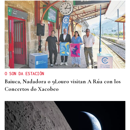
ENTREVISTA
Jorge Vázquez: "Nuestro objetivo a 2028 es crecer
creando valor para el accionista y para el equipo
que lo hace posible"
O SON DA ESTACIÓN
Baiuca, Nadadora o 9Louro visitan A Rúa con los
Concertos do Xacobeo