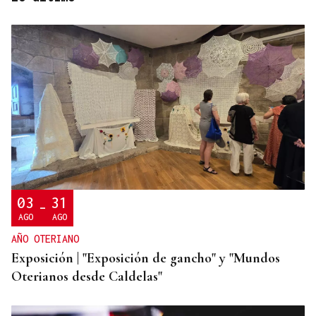
CONATO EXTINGUIDO
Vídeo | Se desata un incendio forestal en una
cantera de Untes
03
31
-
AGO
AGO
AÑO OTERIANO
Exposición | "Exposición de gancho" y "Mundos
Oterianos desde Caldelas"