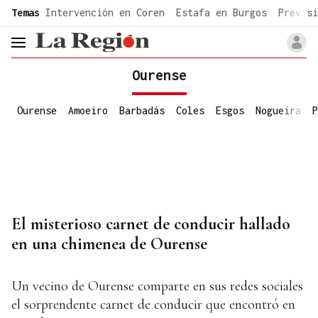
common.go-to-content
Temas
Intervención en Coren
Estafa en Burgos
Previsi
header.menu.open
Ourense
Ourense
Amoeiro
Barbadás
Coles
Esgos
Nogueira
P
El misterioso carnet de conducir hallado
en una chimenea de Ourense
Un vecino de Ourense comparte en sus redes sociales
el sorprendente carnet de conducir que encontró en