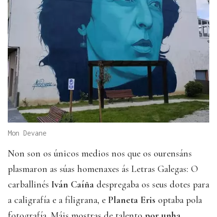
Mon Devane
Non son os únicos medios nos que os ourensáns
plasmaron as súas homenaxes ás Letras Galegas: O
carballinés
Iván Caíña
despregaba os seus dotes para
a caligrafía e a filigrana, e
Planeta Eris
optaba pola
fotografía. Máis mostras de talento
por unha