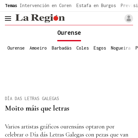
common.go-to-content
Temas
Intervención en Coren
Estafa en Burgos
Previsi
header.menu.open
Ourense
Ourense
Amoeiro
Barbadás
Coles
Esgos
Nogueira
P
DÍA DAS LETRAS GALEGAS
Moito máis que letras
Varios artistas gráficos ourensáns optaron por
celebrar o Día dás Letras Galegas con pezas que van