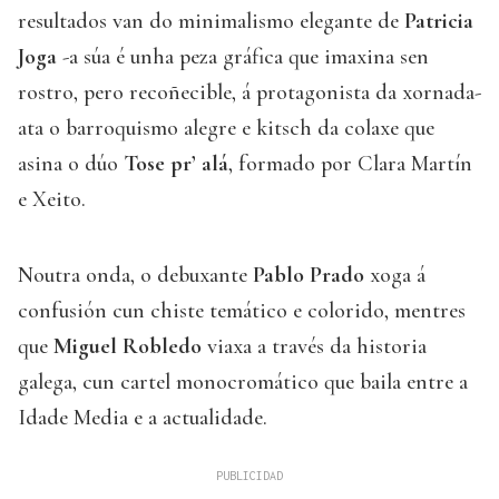
resultados van do minimalismo elegante de
Patricia
Joga
-a súa é unha peza gráfica que imaxina sen
rostro, pero recoñecible, á protagonista da xornada-
ata o barroquismo alegre e kitsch da colaxe que
asina o dúo
Tose pr’ alá
, formado por Clara Martín
e Xeito.
Noutra onda, o debuxante
Pablo Prado
xoga á
confusión cun chiste temático e colorido, mentres
que
Miguel Robledo
viaxa a través da historia
galega, cun cartel monocromático que baila entre a
Idade Media e a actualidade.